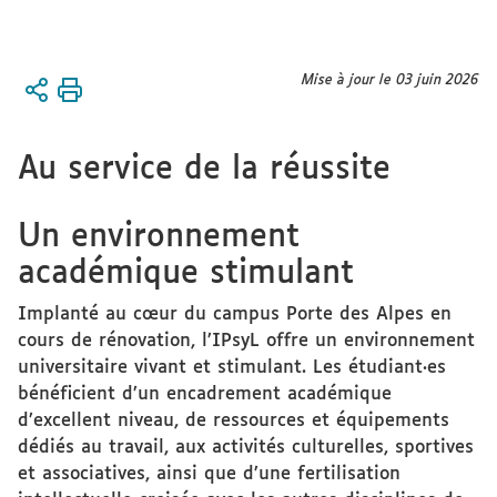
Vous
Mise à jour le 03 juin 2026
Accueil
êtes
Institut
ici :
Le projet
Au service de la réussite
de l'IPsyL
Un cadre
académique
Un environnement
de qualité
académique stimulant
Implanté au cœur du campus Porte des Alpes en
cours de rénovation, l’IPsyL offre un environnement
universitaire vivant et stimulant. Les étudiant·es
bénéficient d’un encadrement académique
d’excellent niveau, de ressources et équipements
dédiés au travail, aux activités culturelles, sportives
et associatives, ainsi que d’une fertilisation