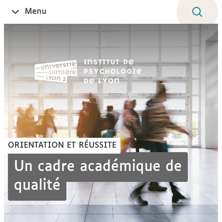
Aller
Navigation
Accès
Connexion
Menu
Ouvrir
au
directs
le
contenu
ORIENTATION ET RÉUSSITE
Un cadre académique de
qualité