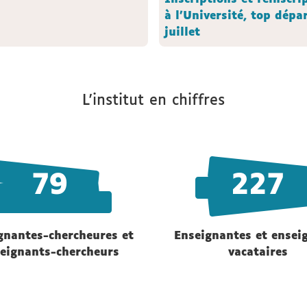
à l'Université, top dépar
juillet
L'institut en chiffres
79
227
gnantes-chercheures et
Enseignantes et ensei
eignants-chercheurs
vacataires