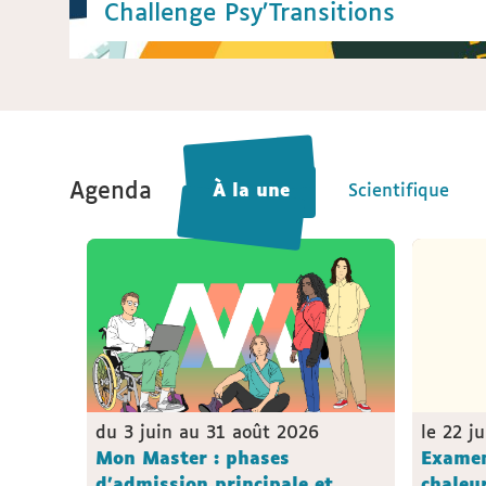
Challenge Psy’Transitions
Agenda
À la une
À la une
Scientifique
Scientifique
du 3 juin au 31 août 2026
le 22 j
Mon Master : phases
Examen
d'admission principale et
chaleu