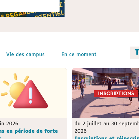
T
Vie des campus
Vie des campus
En ce moment
En ce moment
uin 2026
du 2 juillet au 30 septem
s en période de forte
2026
r
Inscriptions et réinscri