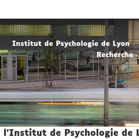
Aller
Navigation
Accès
Connexion
au
directs
contenu
Institut de Psychologie de Lyon
Recherche
 l'Institut de Psychologie de