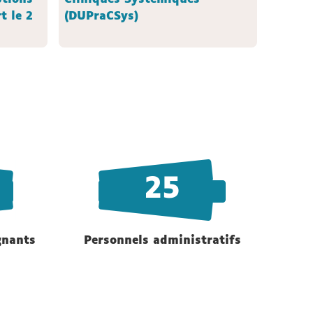
t le 2
(DUPraCSys)
25
gnants
Personnels administratifs