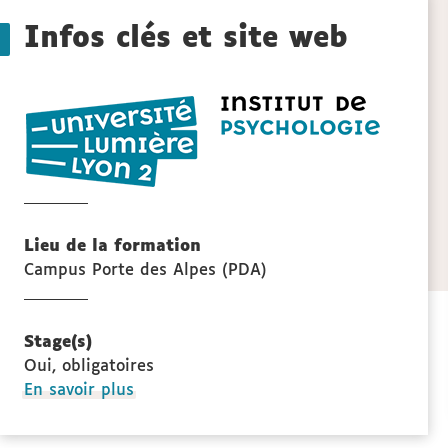
Détails
sections
Infos clés et site web
de
Institut
la
de
psycholo
fiche
de
Lyon
Lieu de la formation
Campus Porte des Alpes (PDA)
Stage(s)
Oui, obligatoires
à
En savoir plus
propos
des