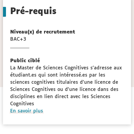
Pré-requis
Niveau(x) de recrutement
BAC+3
gie
Public ciblé
La Master de Sciences Cognitives s'adresse aux
étudiant.es qui sont intéressé.es par les
sciences cognitives titulaires d’une licence de
Sciences Cognitives ou d’une licence dans des
disciplines en lien direct avec les Sciences
Cognitives
à
En savoir plus
propos
des
Public