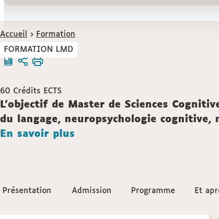
Vous
Accueil
Formation
êtes
FORMATION LMD
ici :
60
Crédits ECTS
Description
L'objectif de Master de Sciences Cognitive
du langage, neuropsychologie cognitive, n
En savoir plus
Accéder
Présentation
Présentation
Admission
Admission
Programme
Programme
Et apr
Et apr
aux