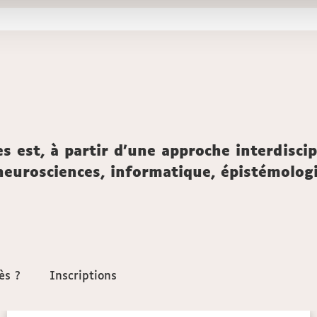
s est, à partir d'une approche interdiscip
eurosciences, informatique, épistémologie 
ès ?
ès ?
Inscriptions
Inscriptions