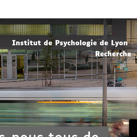
Aller
Navigation
Accès
Connexion
au
directs
contenu
Institut de Psychologie de Lyon
Recherche