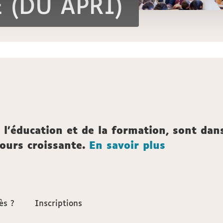
 (DU APRI)
de l’éducation et de la formation, sont d
jours croissante.
En savoir plus
ès ?
ès ?
Inscriptions
Inscriptions