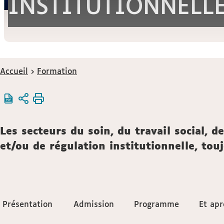
INSTITUTIONNELLE
Vous
Accueil
Formation
êtes
ici :
Description
Les secteurs du soin, du travail social, 
et/ou de régulation institutionnelle, tou
Accéder
Présentation
Présentation
Admission
Admission
Programme
Programme
Et apr
Et apr