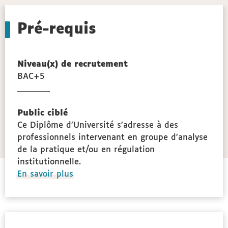
Pré-requis
Niveau(x) de recrutement
BAC+5
gie
Public ciblé
Ce Diplôme d’Université s’adresse à des
professionnels intervenant en groupe d’analyse
de la pratique et/ou en régulation
institutionnelle.
à
En savoir plus
propos
des
Public
ciblé