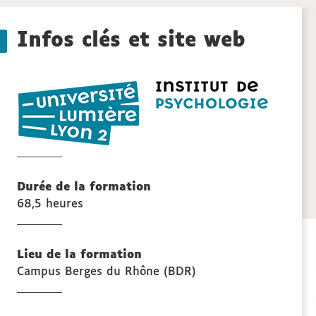
aux
Détails
sections
Infos clés et site web
de
Institut
la
de
psycholo
fiche
de
Lyon
Durée de la formation
68,5 heures
Lieu de la formation
Campus Berges du Rhône (BDR)