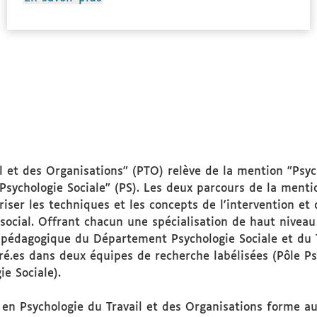
propos
des
Public
ciblé
l et des Organisations" (PTO) relève de la mention "Psych
sychologie Sociale" (PS). Les deux parcours de la menti
riser les techniques et les concepts de l'intervention et
cial. Offrant chacun une spécialisation de haut niveau 
pe pédagogique du Département Psychologie Sociale et du 
gré.es dans deux équipes de recherche labélisées (Pôle 
e Sociale).
 en Psychologie du Travail et des Organisations forme aux