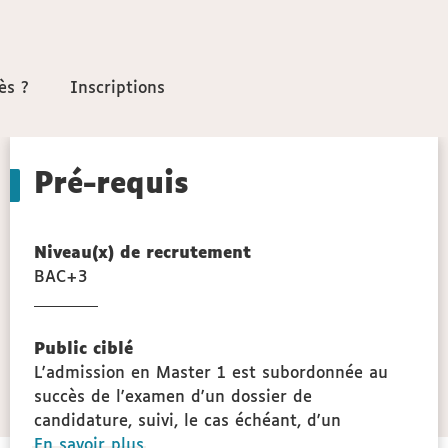
ès ?
ès ?
Inscriptions
Inscriptions
Pré-requis
Niveau(x) de recrutement
BAC+3
gie
Public ciblé
L'admission en Master 1 est subordonnée au
succès de l'examen d'un dossier de
candidature, suivi, le cas échéant, d'un
à
En savoir plus