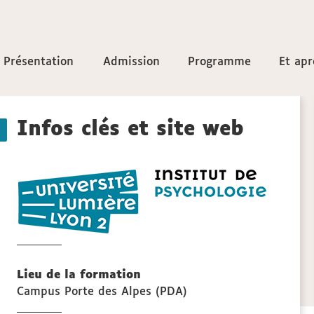
Accéder
Présentation
Présentation
Admission
Admission
Programme
Programme
Et apr
Et apr
aux
Détails
sections
Infos clés et site web
de
Institut
la
de
psycholo
fiche
de
Lyon
Lieu de la formation
Campus Porte des Alpes (PDA)