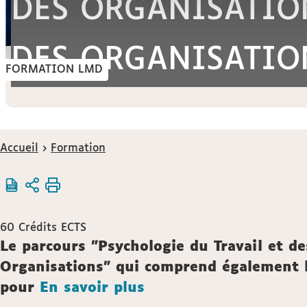
DES ORGANISATION
DES ORGANISATIO
FORMATION LMD
Vous
Accueil
Formation
êtes
ici :
60
Crédits ECTS
Description
Le parcours "Psychologie du Travail et de
Organisations" qui comprend également l
pour
En savoir plus