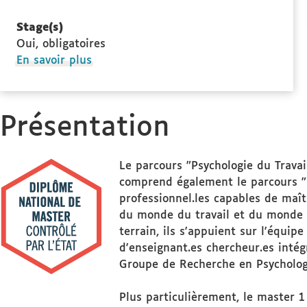
Stage(s)
Oui, obligatoires
à
En savoir plus
propos
des
Stage(s)
Présentation
Le parcours "Psychologie du Travai
comprend également le parcours "P
professionnel.les capables de maît
du monde du travail et du monde so
terrain, ils s'appuient sur l'équi
d'enseignant.es chercheur.es inté
Groupe de Recherche en Psychologi
Plus particulièrement, le master 1