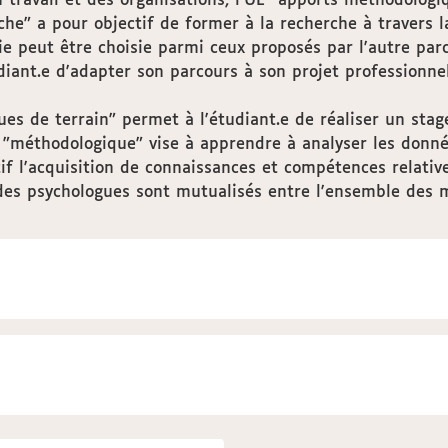
u travail et des organisations, l'UE "apports méthodologi
che" a pour objectif de former à la recherche à travers 
ie peut être choisie parmi ceux proposés par l'autre pa
iant.e d'adapter son parcours à son projet professionnel
ues de terrain" permet à l'étudiant.e de réaliser un st
E "méthodologique" vise à apprendre à analyser les donné
tif l'acquisition de connaissances et compétences relati
des psychologues sont mutualisés entre l'ensemble des m